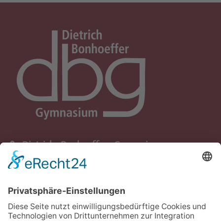
Dietrich - Bonhoeffer - Gymnasium
Schule der Stadt Quickborn
Ziegenweg 5
25451 Quickborn
+49 (0) 4106 - 65 82 91