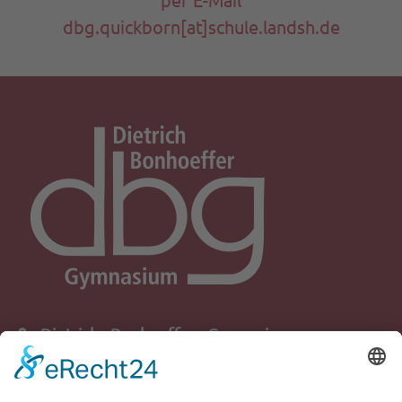
dbg.quickborn[at]schule.landsh.de
Dietrich - Bonhoeffer - Gymnasium
Schule der Stadt Quickborn
Ziegenweg 5