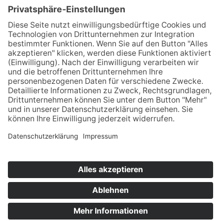
25451 Quickborn
+49 (0) 4106 - 65 82 91
+49 (0) 4106 - 65 82 93
dbg.quickborn[at]schule.landsh.de
Datenschutz
Impressum
iServ
Vertretungsplan
Mensabestellung