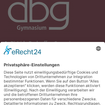
Dietrich - Bonhoeffer - Gymnasium
Schule der Stadt Quickborn
Ziegenweg 5
25451 Quickborn
+49 (0) 4106 - 65 82 91
+49 (0) 4106 - 65 82 93
dbg.quickborn[at]schule.landsh.de