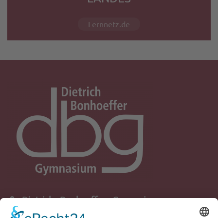
Lernnetz.de
Dietrich - Bonhoeffer - Gymnasium
Schule der Stadt Quickborn