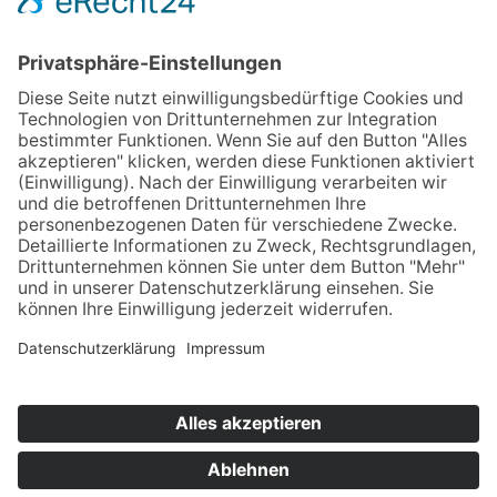
Ziegenweg 5
25451 Quickborn
+49 (0) 4106 - 65 82 91
+49 (0) 4106 - 65 82 93
dbg.quickborn[at]schule.landsh.de
Datenschutz
Impressum
iServ
Vertretungsplan
Mensabestellung