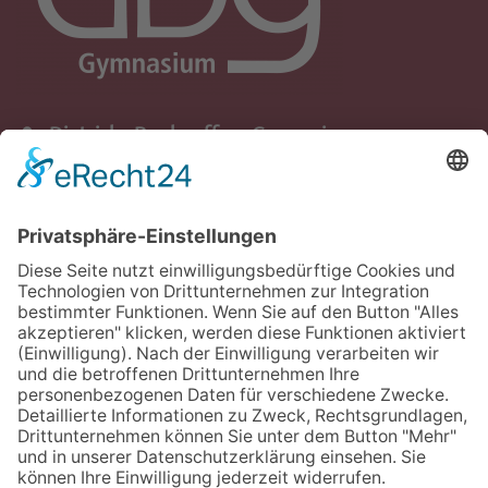
Dietrich - Bonhoeffer - Gymnasium
Schule der Stadt Quickborn
Ziegenweg 5
25451 Quickborn
+49 (0) 4106 - 65 82 91
+49 (0) 4106 - 65 82 93
dbg.quickborn[at]schule.landsh.de
Datenschutz
Impressum